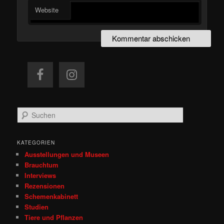
Website
S
u
c
h
KATEGORIEN
e
Ausstellungen und Museen
n
Brauchtum
Interviews
Rezensionen
Schemenkabinett
Studien
Tiere und Pflanzen