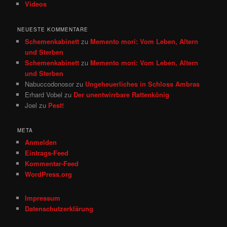
Videos
NEUESTE KOMMENTARE
Schemenkabinett
zu
Memento mori: Vom Leben, Altern
und Sterben
Schemenkabinett
zu
Memento mori: Vom Leben, Altern
und Sterben
Nabuccodonosor
zu
Ungeheuerliches in Schloss Ambras
Erhard Vobel
zu
Der unentwirrbare Rattenkönig
Joel
zu
Pest!
META
Anmelden
Eintrags-Feed
Kommentar-Feed
WordPress.org
Impressum
Datenschutzerklärung