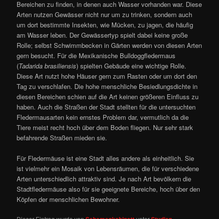
Bereichen zu finden, in denen auch Wasser vorhanden war. Diese
Arten nutzen Gewässer nicht nur um zu trinken, sondern auch
um dort bestimmte Insekten, wie Mücken, zu jagen, die häufig
am Wasser leben. Der Gewässertyp spielt dabei keine große
Rolle; selbst Schwimmbecken in Gärten werden von diesen Arten
gern besucht. Für die Mexikanische Bulldoggfledermaus
(
Tadarida brasiliensis
) spielten Gebäude eine wichtige Rolle.
Diese Art nutzt hohe Häuser gern zum Rasten oder um dort den
Tag zu verschlafen. Die hohe menschliche Besiedlungsdichte in
diesen Bereichen schien auf die Art keinen größeren Einfluss zu
haben. Auch die Straßen der Stadt stellten für die untersuchten
Fledermausarten kein ernstes Problem dar, vermutlich da die
Tiere meist recht hoch über dem Boden fliegen. Nur sehr stark
befahrende Straßen mieden sie.
Für Fledermäuse ist eine Stadt alles andere als einheitlich. Sie
ist vielmehr ein Mosaik von Lebensräumen, die für verschiedene
Arten unterschiedlich attraktiv sind. Je nach Art bevölkern die
Stadtfledermäuse also für sie geeignete Bereiche, hoch über den
Köpfen der menschlichen Bewohner.
Dieser Eintrag wurde von
unter