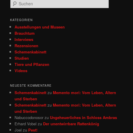
S
u
c
h
KATEGORIEN
e
Ausstellungen und Museen
n
Brauchtum
Interviews
Rezensionen
Schemenkabinett
Studien
Tiere und Pflanzen
Videos
NEUESTE KOMMENTARE
Schemenkabinett
zu
Memento mori: Vom Leben, Altern
und Sterben
Schemenkabinett
zu
Memento mori: Vom Leben, Altern
und Sterben
Nabuccodonosor
zu
Ungeheuerliches in Schloss Ambras
Erhard Vobel
zu
Der unentwirrbare Rattenkönig
Joel
zu
Pest!