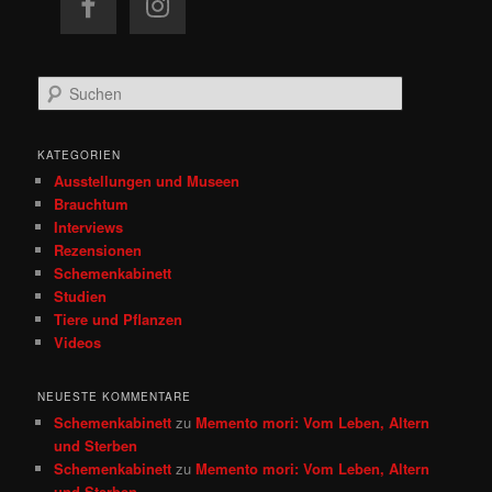
S
u
c
h
KATEGORIEN
e
Ausstellungen und Museen
n
Brauchtum
Interviews
Rezensionen
Schemenkabinett
Studien
Tiere und Pflanzen
Videos
NEUESTE KOMMENTARE
Schemenkabinett
zu
Memento mori: Vom Leben, Altern
und Sterben
Schemenkabinett
zu
Memento mori: Vom Leben, Altern
und Sterben