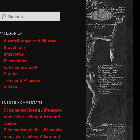
S
u
c
h
KATEGORIEN
e
Ausstellungen und Museen
n
Brauchtum
Interviews
Rezensionen
Schemenkabinett
Studien
Tiere und Pflanzen
Videos
NEUESTE KOMMENTARE
Schemenkabinett
zu
Memento
mori: Vom Leben, Altern und
Sterben
Schemenkabinett
zu
Memento
mori: Vom Leben, Altern und