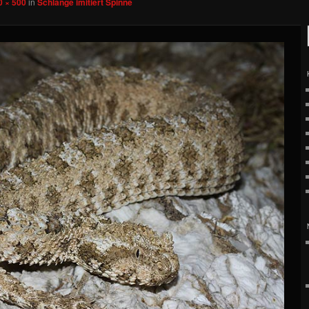
0 × 500
in
Schlange imitiert Spinne