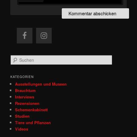
S
u
c
h
KATEGORIEN
e
Ausstellungen und Museen
n
Brauchtum
Interviews
Rezensionen
Schemenkabinett
Studien
Tiere und Pflanzen
Videos