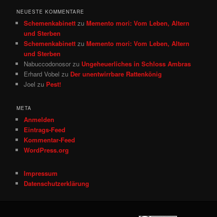
NEUESTE KOMMENTARE
Schemenkabinett
zu
Memento mori: Vom Leben, Altern
und Sterben
Schemenkabinett
zu
Memento mori: Vom Leben, Altern
und Sterben
Nabuccodonosor
zu
Ungeheuerliches in Schloss Ambras
Erhard Vobel
zu
Der unentwirrbare Rattenkönig
Joel
zu
Pest!
META
Anmelden
Eintrags-Feed
Kommentar-Feed
WordPress.org
Impressum
Datenschutzerklärung