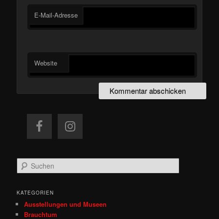
E-Mail-Adresse
Website
S
u
c
h
KATEGORIEN
e
Ausstellungen und Museen
n
Brauchtum