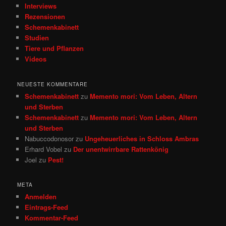
Interviews
Rezensionen
Schemenkabinett
Studien
Tiere und Pflanzen
Videos
NEUESTE KOMMENTARE
Schemenkabinett
zu
Memento mori: Vom Leben, Altern
und Sterben
Schemenkabinett
zu
Memento mori: Vom Leben, Altern
und Sterben
Nabuccodonosor
zu
Ungeheuerliches in Schloss Ambras
Erhard Vobel
zu
Der unentwirrbare Rattenkönig
Joel
zu
Pest!
META
Anmelden
Eintrags-Feed
Kommentar-Feed