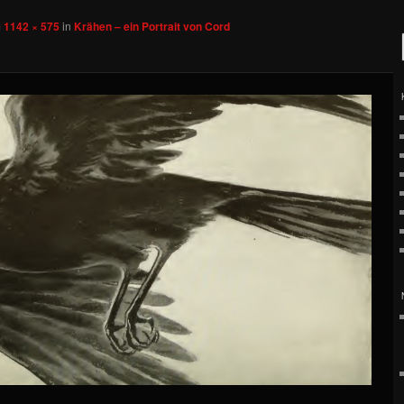
m
1142 × 575
in
Krähen – ein Portrait von Cord