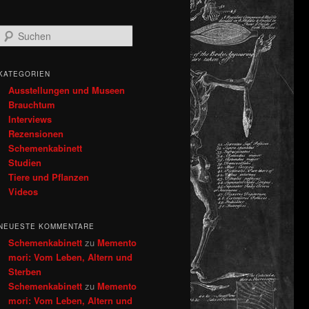
S
u
c
h
KATEGORIEN
e
Ausstellungen und Museen
n
Brauchtum
Interviews
Rezensionen
Schemenkabinett
Studien
Tiere und Pflanzen
Videos
NEUESTE KOMMENTARE
Schemenkabinett
zu
Memento
mori: Vom Leben, Altern und
Sterben
Schemenkabinett
zu
Memento
mori: Vom Leben, Altern und