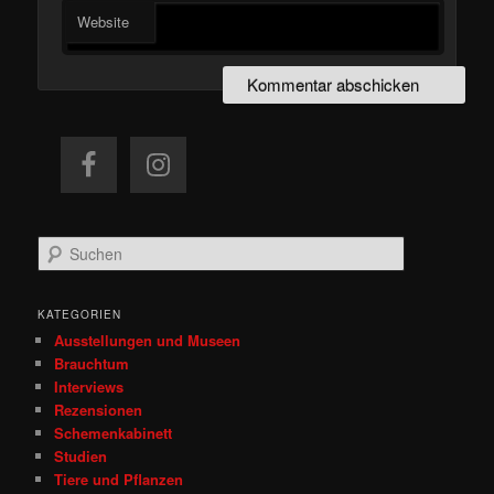
Website
S
u
c
h
KATEGORIEN
e
Ausstellungen und Museen
n
Brauchtum
Interviews
Rezensionen
Schemenkabinett
Studien
Tiere und Pflanzen