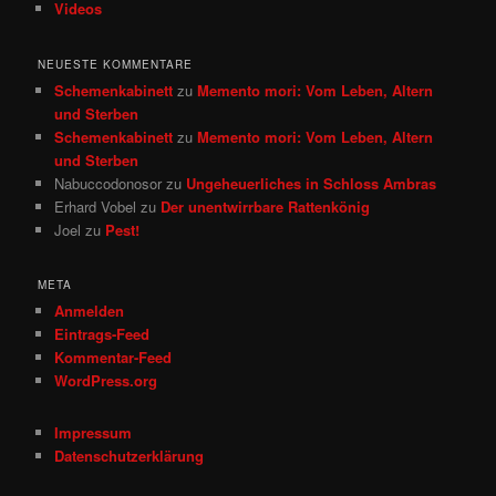
Videos
NEUESTE KOMMENTARE
Schemenkabinett
zu
Memento mori: Vom Leben, Altern
und Sterben
Schemenkabinett
zu
Memento mori: Vom Leben, Altern
und Sterben
Nabuccodonosor
zu
Ungeheuerliches in Schloss Ambras
Erhard Vobel
zu
Der unentwirrbare Rattenkönig
Joel
zu
Pest!
META
Anmelden
Eintrags-Feed
Kommentar-Feed
WordPress.org
Impressum
Datenschutzerklärung