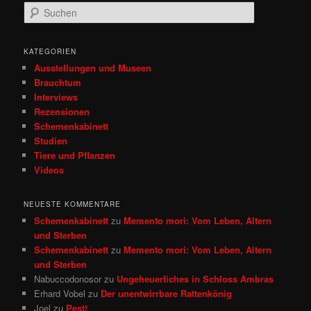
S
u
c
h
KATEGORIEN
e
Ausstellungen und Museen
n
Brauchtum
Interviews
Rezensionen
Schemenkabinett
Studien
Tiere und Pflanzen
Videos
NEUESTE KOMMENTARE
Schemenkabinett
zu
Memento mori: Vom Leben, Altern
und Sterben
Schemenkabinett
zu
Memento mori: Vom Leben, Altern
und Sterben
Nabuccodonosor
zu
Ungeheuerliches in Schloss Ambras
Erhard Vobel
zu
Der unentwirrbare Rattenkönig
Joel
zu
Pest!