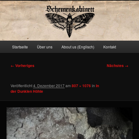
Schemenkabinett
Hauptmenü
Startseite
Über uns
About us (Englisch)
Kontakt
Zum
primären
Bilder-
← Vorheriges
Nächstes →
Navigation
Inhalt
Veröffentlicht
4. Dezember 2017
am
807 × 1076
in
In
springen
der Dunklen Höhle