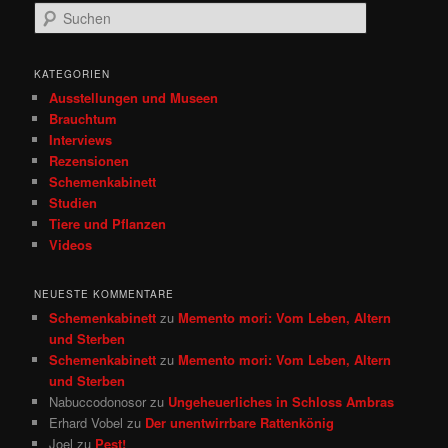
S
u
c
h
KATEGORIEN
e
Ausstellungen und Museen
n
Brauchtum
Interviews
Rezensionen
Schemenkabinett
Studien
Tiere und Pflanzen
Videos
NEUESTE KOMMENTARE
Schemenkabinett
zu
Memento mori: Vom Leben, Altern
und Sterben
Schemenkabinett
zu
Memento mori: Vom Leben, Altern
und Sterben
Nabuccodonosor
zu
Ungeheuerliches in Schloss Ambras
Erhard Vobel
zu
Der unentwirrbare Rattenkönig
Joel
zu
Pest!