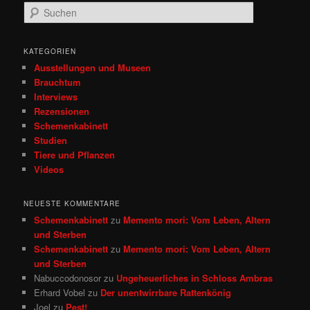
S
u
c
h
KATEGORIEN
e
Ausstellungen und Museen
n
Brauchtum
Interviews
Rezensionen
Schemenkabinett
Studien
Tiere und Pflanzen
Videos
NEUESTE KOMMENTARE
Schemenkabinett
zu
Memento mori: Vom Leben, Altern
und Sterben
Schemenkabinett
zu
Memento mori: Vom Leben, Altern
und Sterben
Nabuccodonosor
zu
Ungeheuerliches in Schloss Ambras
Erhard Vobel
zu
Der unentwirrbare Rattenkönig
Joel
zu
Pest!