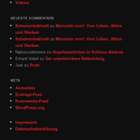
Videos
NEUESTE KOMMENTARE
Schemenkabinett
zu
Memento mori: Vom Leben, Altern
und Sterben
Schemenkabinett
zu
Memento mori: Vom Leben, Altern
und Sterben
Nabuccodonosor
zu
Ungeheuerliches in Schloss Ambras
Erhard Vobel
zu
Der unentwirrbare Rattenkönig
Joel
zu
Pest!
META
Anmelden
Eintrags-Feed
Kommentar-Feed
WordPress.org
Impressum
Datenschutzerklärung