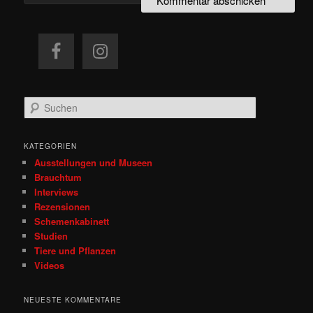
S
u
c
h
KATEGORIEN
e
Ausstellungen und Museen
n
Brauchtum
Interviews
Rezensionen
Schemenkabinett
Studien
Tiere und Pflanzen
Videos
NEUESTE KOMMENTARE