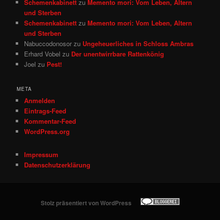
Schemenkabinett
zu
Memento mori: Vom Leben, Altern
und Sterben
Schemenkabinett
zu
Memento mori: Vom Leben, Altern
und Sterben
Nabuccodonosor
zu
Ungeheuerliches in Schloss Ambras
Erhard Vobel
zu
Der unentwirrbare Rattenkönig
Joel
zu
Pest!
META
Anmelden
Eintrags-Feed
Kommentar-Feed
WordPress.org
Impressum
Datenschutzerklärung
Stolz präsentiert von WordPress