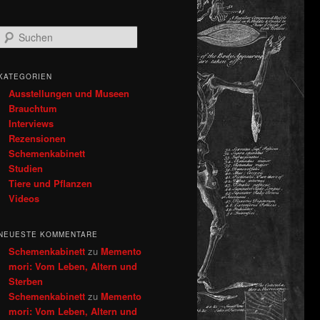
S
u
c
h
KATEGORIEN
e
Ausstellungen und Museen
n
Brauchtum
Interviews
Rezensionen
Schemenkabinett
Studien
Tiere und Pflanzen
Videos
NEUESTE KOMMENTARE
Schemenkabinett
zu
Memento
mori: Vom Leben, Altern und
Sterben
Schemenkabinett
zu
Memento
mori: Vom Leben, Altern und