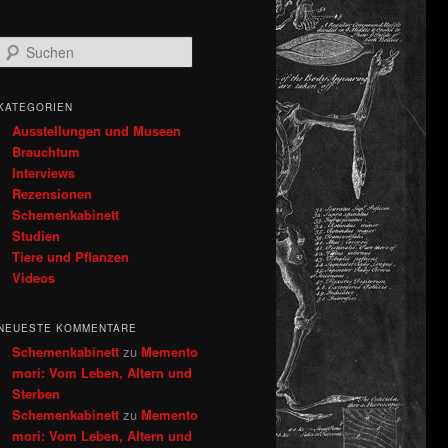
S
u
c
h
KATEGORIEN
e
Ausstellungen und Museen
n
Brauchtum
Interviews
Rezensionen
Schemenkabinett
Studien
Tiere und Pflanzen
Videos
NEUESTE KOMMENTARE
Schemenkabinett
zu
Memento
mori: Vom Leben, Altern und
Sterben
Schemenkabinett
zu
Memento
mori: Vom Leben, Altern und