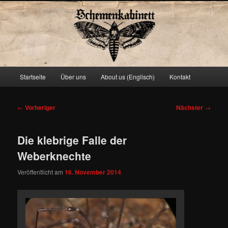
Schemenkabinett
Hauptmenü
Startseite
Über uns
About us (Englisch)
Kontakt
Zum
primären
Beitragsnavigation
←
Vorheriger
Nächster
→
Inhalt
Die klebrige Falle der
springen
Weberknechte
Veröffentlicht am
16. November 2014