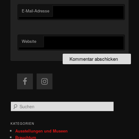
E-Mail-Adresse
Website
S
u
c
h
KATEGORIEN
e
Ausstellungen und Museen
n
Brauchtum