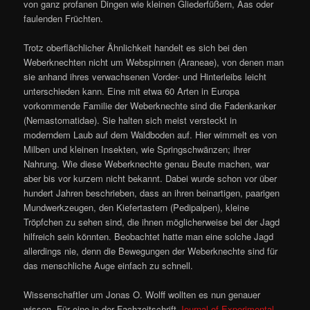
von ganz profanen Dingen wie kleinen Gliederfüßern, Aas oder
faulenden Früchten.
Trotz oberflächlicher Ähnlichkeit handelt es sich bei den
Weberknechten nicht um Webspinnen (Araneae), von denen man
sie anhand ihres verwachsenen Vorder- und Hinterleibs leicht
unterschieden kann. Eine mit etwa 60 Arten in Europa
vorkommende Familie der Weberknechte sind die Fadenkanker
(Nemastomatidae). Sie halten sich meist versteckt in
moderndem Laub auf dem Waldboden auf. Hier wimmelt es von
Milben und kleinen Insekten, wie Springschwänzen; ihrer
Nahrung. Wie diese Weberknechte genau Beute machen, war
aber bis vor kurzem nicht bekannt. Dabei wurde schon vor über
hundert Jahren beschrieben, dass an ihren beinartigen, paarigen
Mundwerkzeugen, den Kiefertastern (Pedipalpen), kleine
Tröpfchen zu sehen sind, die ihnen möglicherweise bei der Jagd
hilfreich sein könnten. Beobachtet hatte man eine solche Jagd
allerdings nie, denn die Bewegungen der Weberknechte sind für
das menschliche Auge einfach zu schnell.
Wissenschaftler um Jonas O. Wolff wollten es nun genauer
wissen. Für eine in der Fachzeitschrift
Journal of Experimental