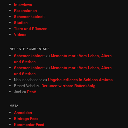
Interviews
Rezensionen
Schemenkabinett
Studien
Tiere und Pflanzen
Videos
NEUESTE KOMMENTARE
Schemenkabinett
zu
Memento mori: Vom Leben, Altern
und Sterben
Schemenkabinett
zu
Memento mori: Vom Leben, Altern
und Sterben
Nabuccodonosor
zu
Ungeheuerliches in Schloss Ambras
Erhard Vobel
zu
Der unentwirrbare Rattenkönig
Joel
zu
Pest!
META
Anmelden
Eintrags-Feed
Kommentar-Feed