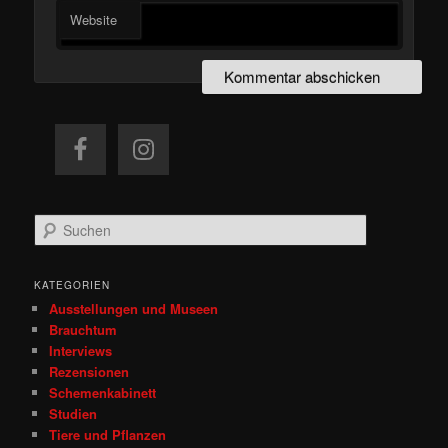
Website
S
u
c
h
KATEGORIEN
e
Ausstellungen und Museen
n
Brauchtum
Interviews
Rezensionen
Schemenkabinett
Studien
Tiere und Pflanzen