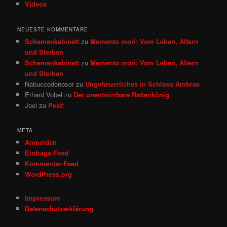
Videos
NEUESTE KOMMENTARE
Schemenkabinett
zu
Memento mori: Vom Leben, Altern
und Sterben
Schemenkabinett
zu
Memento mori: Vom Leben, Altern
und Sterben
Nabuccodonosor
zu
Ungeheuerliches in Schloss Ambras
Erhard Vobel
zu
Der unentwirrbare Rattenkönig
Joel
zu
Pest!
META
Anmelden
Eintrags-Feed
Kommentar-Feed
WordPress.org
Impressum
Datenschutzerklärung