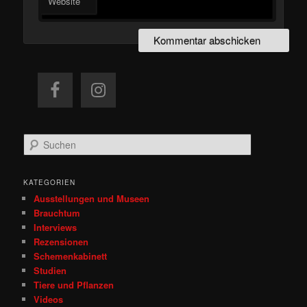
Website
S
u
c
h
KATEGORIEN
e
Ausstellungen und Museen
n
Brauchtum
Interviews
Rezensionen
Schemenkabinett
Studien
Tiere und Pflanzen
Videos