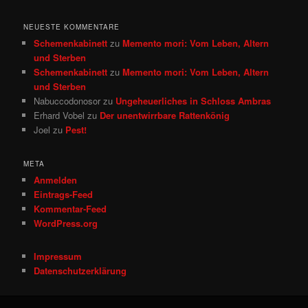
NEUESTE KOMMENTARE
Schemenkabinett
zu
Memento mori: Vom Leben, Altern
und Sterben
Schemenkabinett
zu
Memento mori: Vom Leben, Altern
und Sterben
Nabuccodonosor
zu
Ungeheuerliches in Schloss Ambras
Erhard Vobel
zu
Der unentwirrbare Rattenkönig
Joel
zu
Pest!
META
Anmelden
Eintrags-Feed
Kommentar-Feed
WordPress.org
Impressum
Datenschutzerklärung