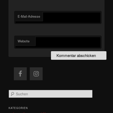
E-Mail-Adresse
Website
S
u
c
h
KATEGORIEN
e