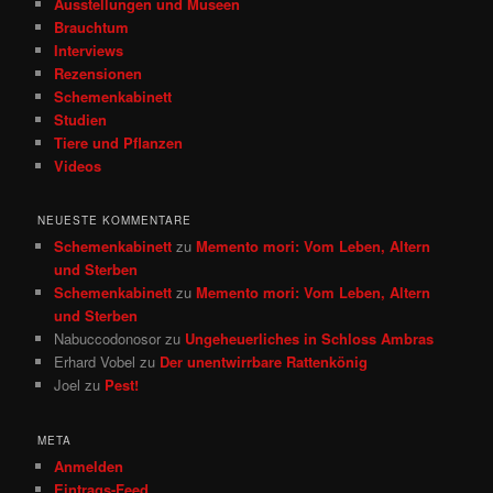
Ausstellungen und Museen
n
Brauchtum
Interviews
Rezensionen
Schemenkabinett
Studien
Tiere und Pflanzen
Videos
NEUESTE KOMMENTARE
Schemenkabinett
zu
Memento mori: Vom Leben, Altern
und Sterben
Schemenkabinett
zu
Memento mori: Vom Leben, Altern
und Sterben
Nabuccodonosor
zu
Ungeheuerliches in Schloss Ambras
Erhard Vobel
zu
Der unentwirrbare Rattenkönig
Joel
zu
Pest!
META
Anmelden
Eintrags-Feed