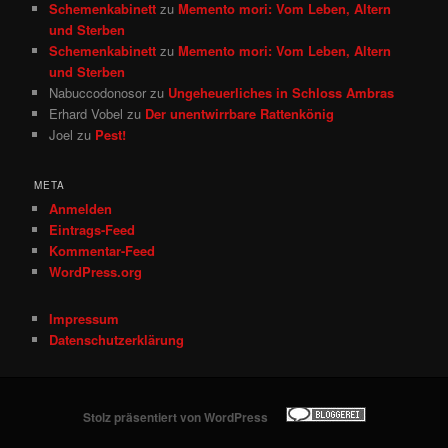
Schemenkabinett
zu
Memento mori: Vom Leben, Altern
und Sterben
Schemenkabinett
zu
Memento mori: Vom Leben, Altern
und Sterben
Nabuccodonosor
zu
Ungeheuerliches in Schloss Ambras
Erhard Vobel
zu
Der unentwirrbare Rattenkönig
Joel
zu
Pest!
META
Anmelden
Eintrags-Feed
Kommentar-Feed
WordPress.org
Impressum
Datenschutzerklärung
Stolz präsentiert von WordPress