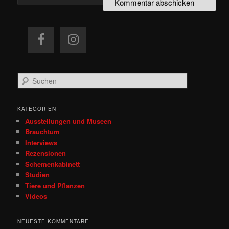
S
u
c
h
KATEGORIEN
e
Ausstellungen und Museen
n
Brauchtum
Interviews
Rezensionen
Schemenkabinett
Studien
Tiere und Pflanzen
Videos
NEUESTE KOMMENTARE