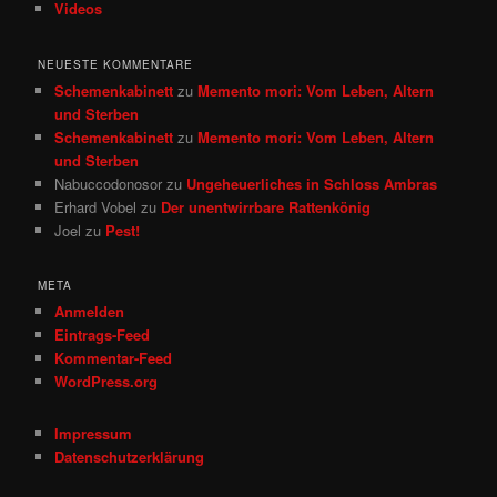
Videos
NEUESTE KOMMENTARE
Schemenkabinett
zu
Memento mori: Vom Leben, Altern
und Sterben
Schemenkabinett
zu
Memento mori: Vom Leben, Altern
und Sterben
Nabuccodonosor
zu
Ungeheuerliches in Schloss Ambras
Erhard Vobel
zu
Der unentwirrbare Rattenkönig
Joel
zu
Pest!
META
Anmelden
Eintrags-Feed
Kommentar-Feed
WordPress.org
Impressum
Datenschutzerklärung