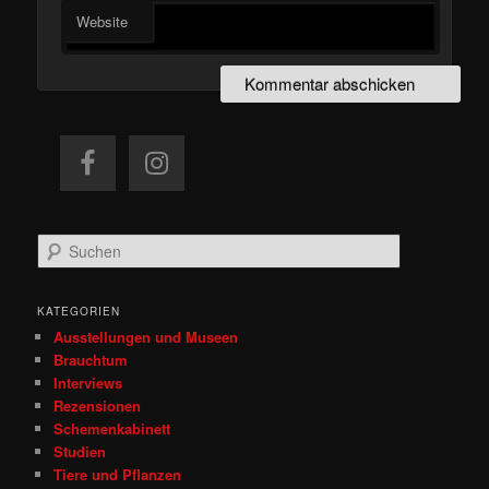
Website
S
u
c
h
KATEGORIEN
e
Ausstellungen und Museen
n
Brauchtum
Interviews
Rezensionen
Schemenkabinett
Studien
Tiere und Pflanzen