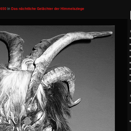
 650
in
Das nächtliche Gelächter der Himmelsziege