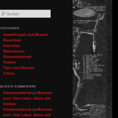
S
u
c
h
KATEGORIEN
e
Ausstellungen und Museen
n
Brauchtum
Interviews
Rezensionen
Schemenkabinett
Studien
Tiere und Pflanzen
Videos
NEUESTE KOMMENTARE
Schemenkabinett
zu
Memento
mori: Vom Leben, Altern und
Sterben
Schemenkabinett
zu
Memento
mori: Vom Leben, Altern und