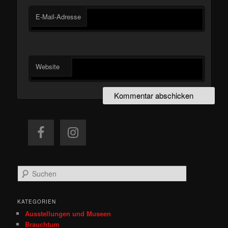
E-Mail-Adresse
Website
S
u
c
h
KATEGORIEN
e
Ausstellungen und Museen
n
Brauchtum