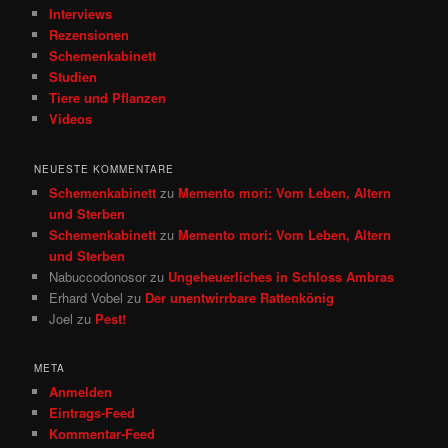
Interviews
Rezensionen
Schemenkabinett
Studien
Tiere und Pflanzen
Videos
NEUESTE KOMMENTARE
Schemenkabinett
zu
Memento mori: Vom Leben, Altern
und Sterben
Schemenkabinett
zu
Memento mori: Vom Leben, Altern
und Sterben
Nabuccodonosor
zu
Ungeheuerliches in Schloss Ambras
Erhard Vobel
zu
Der unentwirrbare Rattenkönig
Joel
zu
Pest!
META
Anmelden
Eintrags-Feed
Kommentar-Feed