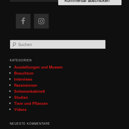
S
u
c
h
KATEGORIEN
e
Ausstellungen und Museen
n
Brauchtum
Interviews
Rezensionen
Schemenkabinett
Studien
Tiere und Pflanzen
Videos
NEUESTE KOMMENTARE