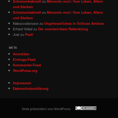
Schemenkabinett
zu
Memento mori: Vom Leben, Altern
und Sterben
Schemenkabinett
zu
Memento mori: Vom Leben, Altern
und Sterben
Nabuccodonosor
zu
Ungeheuerliches in Schloss Ambras
Erhard Vobel
zu
Der unentwirrbare Rattenkönig
Joel
zu
Pest!
META
Anmelden
Eintrags-Feed
Kommentar-Feed
WordPress.org
Impressum
Datenschutzerklärung
Stolz präsentiert von WordPress