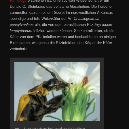
Pathology
erschienen ist, untersuchten Wissenschaftler um
Donald C. Steinkraus das seltsame Geschehen. Die Forscher
sammelten dazu in einem Gebiet im nordwestlichen Arkansas
lebendige und tote Weichkäfer der Art
Chauliognathus
pensylvanicus
ein, die von dem parasitischen Pilz
Eryniopsis
lampyridarum
infiziert werden können. Sie kontrollierten, ob die
Käfer von dem Pilz befallen waren und beobachteten an einigen
Exemplaren, wie genau die Pilzinfektion den Körper der Käfer
veränderte.
Kurz vor seinem Tod verankern die kräftigen