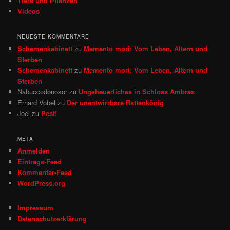
Tiere und Pflanzen
Videos
NEUESTE KOMMENTARE
Schemenkabinett
zu
Memento mori: Vom Leben, Altern und
Sterben
Schemenkabinett
zu
Memento mori: Vom Leben, Altern und
Sterben
Nabuccodonosor
zu
Ungeheuerliches in Schloss Ambras
Erhard Vobel
zu
Der unentwirrbare Rattenkönig
Joel
zu
Pest!
META
Anmelden
Eintrags-Feed
Kommentar-Feed
WordPress.org
Impressum
Datenschutzerklärung