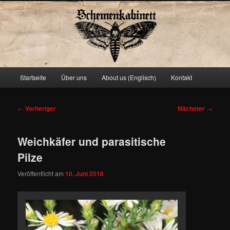
Schemenkabinett
Hauptmenü
Startseite
Über uns
About us (Englisch)
Kontakt
Zum
primären
Beitragsnavigation
←
Vorheriger
Nächster
→
Inhalt
Weichkäfer und parasitische
springen
Pilze
Veröffentlicht am
10. Juni 2018