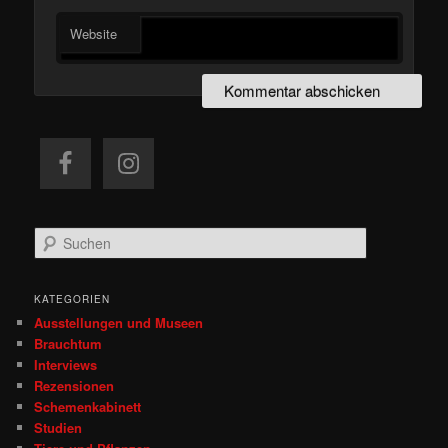
Website
S
u
c
h
KATEGORIEN
e
Ausstellungen und Museen
n
Brauchtum
Interviews
Rezensionen
Schemenkabinett
Studien