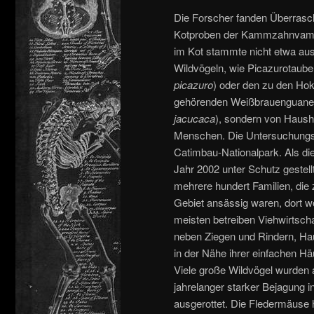
Die Forscher fanden Überrasc
Kotproben der Kammzahnvamp
im Kot stammte nicht etwa au
Wildvögeln, wie Picazurotaube
picazuro
) oder den zu den Ho
gehörenden Weißbrauenguane
jacucaca
), sondern von Haus
Menschen. Die Untersuchungsr
Catimbau-Nationalpark. Als di
Jahr 2002 unter Schutz gestell
mehrere hundert Familien, die
Gebiet ansässig waren, dort w
meisten betreiben Viehwirtscha
neben Ziegen und Rindern, Hau
in der Nähe ihrer einfachen Hä
Viele große Wildvögel wurden 
jahrelanger starker Bejagung 
ausgerottet. Die Fledermäuse 