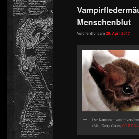
Vampirfledermäu
springen
Menschenblut
Veröffentlicht am
29. April 2017
Der Kammzahnvampir verschmä
(Bild: Gerry Carter;
CC-BY-SA-