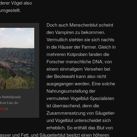
derer Vögel also
umgestellt.
Doch auch Menschenblut scheint
den Vampiren zu bekommen.
Vermutlich stehlen sie sich nachts
in die Häuser der Farmer. Gleich in
mehreren Kotproben fanden die
Forscher menschliche DNA; von
einem einmaligem Versehen bei
der Beutewahl kann also nicht
ausgegangen werden. Eine solche
Nahrungsumstellung der
 bluttrinkende
vermuteten Vogelblut-Spezialisten
dson Lins do
ist überraschend, denn die
zenz
).
Zusammensetzung von Säugetier-
und Vogelblut unterscheidet sich
erheblich. So enthält das Blut von
ser und Fett, und Säugetierblut besitzt einen höheren