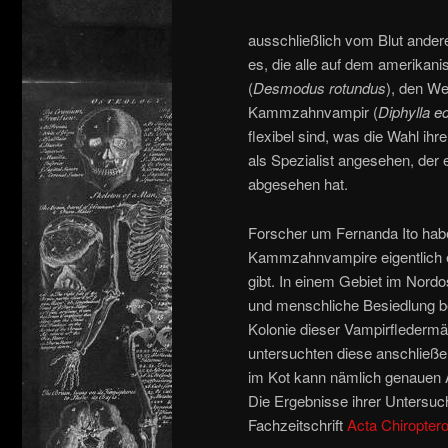
ausschließlich vom Blut ander
es, die alle auf dem amerika
(
Desmodus rotundus
), den We
Kammzahnvampir (
Diphylla e
flexibel sind, was die Wahl i
als Spezialist angesehen, der 
abgesehen hat.
Forscher um Fernanda Ito habe
Kammzahnvampire eigentlich e
gibt. In einem Gebiet im Nord
und menschliche Besiedlung bee
Kolonie dieser Vampirflederm
untersuchten diese anschließ
im Kot kann nämlich genauen 
Die Ergebnisse ihrer Untersuch
Fachzeitschrift
Acta Chiroptero