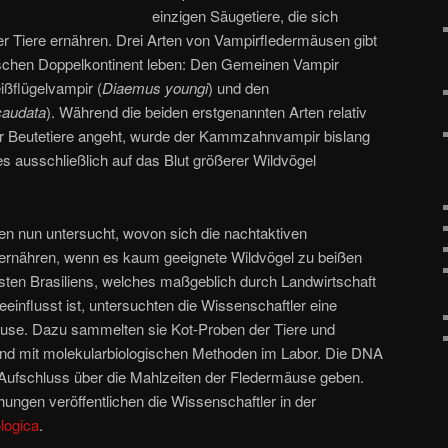
einzigen Säugetiere, die sich
er Tiere ernähren. Drei Arten von Vampirfledermäusen gibt
nischen Doppelkontinent leben: Den Gemeinen Vampir
ißflügelvampir (
Diaemus youngi
) und den
caudata
). Während die beiden erstgenannten Arten relativ
hrer Beutetiere angeht, wurde der Kammzahnvampir bislang
es ausschließlich auf das Blut größerer Wildvögel
n nun untersucht, wovon sich die nachtaktiven
rnähren, wenn es kaum geeignete Wildvögel zu beißen
osten Brasiliens, welches maßgeblich durch Landwirtschaft
influsst ist, untersuchten die Wissenschaftler eine
äuse. Dazu sammelten sie Kot-Proben der Tiere und
end mit molekularbiologischen Methoden im Labor. Die DNA
Aufschluss über die Mahlzeiten der Fledermäuse geben.
ungen veröffentlichen die Wissenschaftler in der
logica
.