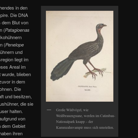
hendes in den
ire. Die DNA
s dem Blut von
n (
Patagioenas
kkohühnern
n (
Penelope
hühnern und
egion liegt im
eses Areal im
t wurde, blieben
 zuvor in dem
ohnen. Die
ft und besitzen,
shühner, die sie
Große Wildvögel, wie
user halten.
Weißbrauenguane, werden im Catimbau-
aufgrund von
Nationalpark knapp – der
in dem Gebiet
Kammzahnvampir muss sich umstellen.
haben ihren