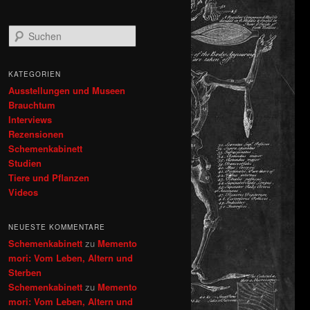
S
u
c
h
KATEGORIEN
e
Ausstellungen und Museen
n
Brauchtum
Interviews
Rezensionen
Schemenkabinett
Studien
Tiere und Pflanzen
Videos
NEUESTE KOMMENTARE
Schemenkabinett
zu
Memento
mori: Vom Leben, Altern und
Sterben
Schemenkabinett
zu
Memento
mori: Vom Leben, Altern und