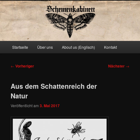
Schemenkabinett
Hauptmenü
Startseite
Über uns
About us (Englisch)
Kontakt
Zum
primären
Beitragsnavigation
←
Vorheriger
Nächster
→
Inhalt
Aus dem Schattenreich der
springen
Natur
Veröffentlicht am
3. Mai 2017