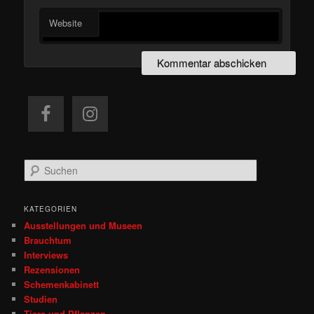
Website
S
u
c
h
KATEGORIEN
e
Ausstellungen und Museen
n
Brauchtum
Interviews
Rezensionen
Schemenkabinett
Studien
Tiere und Pflanzen