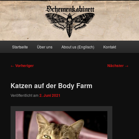
Schemenkabinett
Hauptmenü
Startseite
Über uns
About us (Englisch)
Kontakt
Zum
primären
Beitragsnavigation
←
Vorheriger
Nächster
→
Inhalt
Katzen auf der Body Farm
springen
Veröffentlicht am
2. Juni 2021