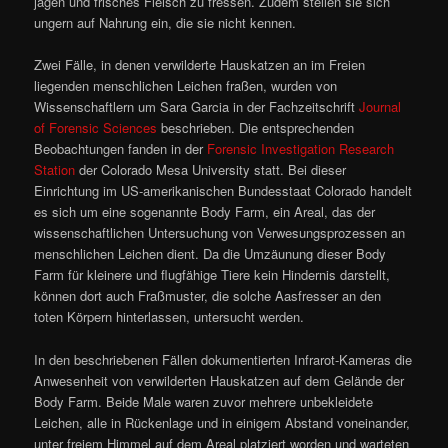
jagen und frisches Fleisch zu fressen. Zudem stellen sie sich
ungern auf Nahrung ein, die sie nicht kennen.
Zwei Fälle, in denen verwilderte Hauskatzen an im Freien
liegenden menschlichen Leichen fraßen, wurden von
Wissenschaftlern um Sara Garcia in der Fachzeitschrift
Journal
of Forensic Sciences
beschrieben. Die entsprechenden
Beobachtungen fanden in der
Forensic Investigation Research
Station
der Colorado Mesa University statt. Bei dieser
Einrichtung im US-amerikanischen Bundesstaat Colorado handelt
es sich um eine sogenannte Body Farm, ein Areal, das der
wissenschaftlichen Untersuchung von Verwesungsprozessen an
menschlichen Leichen dient. Da die Umzäunung dieser Body
Farm für kleinere und flugfähige Tiere kein Hindernis darstellt,
können dort auch Fraßmuster, die solche Aasfresser an den
toten Körpern hinterlassen, untersucht werden.
In den beschriebenen Fällen dokumentierten Infrarot-Kameras die
Anwesenheit von verwilderten Hauskatzen auf dem Gelände der
Body Farm. Beide Male waren zuvor mehrere unbekleidete
Leichen, alle in Rückenlage und in einigem Abstand voneinander,
unter freiem Himmel auf dem Areal platziert worden und warteten