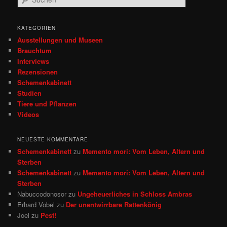
u
c
h
KATEGORIEN
e
Ausstellungen und Museen
n
Brauchtum
Interviews
Rezensionen
Schemenkabinett
Studien
Tiere und Pflanzen
Videos
NEUESTE KOMMENTARE
Schemenkabinett
zu
Memento mori: Vom Leben, Altern und
Sterben
Schemenkabinett
zu
Memento mori: Vom Leben, Altern und
Sterben
Nabuccodonosor
zu
Ungeheuerliches in Schloss Ambras
Erhard Vobel
zu
Der unentwirrbare Rattenkönig
Joel
zu
Pest!