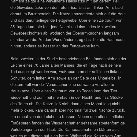
Kamera zeigte eine verwilderte Hauskatze mit getigertem Fell,
die Gewebestücke von der Toten riss. Erst am linken Arm, bald
darauf im Brustbereich. Die Katze konzentrierte sich auf die Haut
und das darunterliegende Fettgewebe. Über einen Zeitraum von
35 Tagen kam sie fast jede Nacht und riss jedes Mal weitere
Gewebeschichten ab, wodurch der Oberarmknochen langsam
sichtbar wurde. An den Wundrändern zog das Tier die Haut nach
hinten, sodass es besser an das Fettgewebe kam.
Beim zweiten in der Studie beschriebenen Fall fanden sich an der
Leiche eines 70 Jahre alten Mannes, die elf Tage nach seinem
Tod ausgelegt worden war, Fraßspuren an der seitlichen linken
Schulter, dem linken Arm sowie an der Seite des Unterleibs. In
diesem Fall war der Verursacher eine schwarze verwilderte
Hauskatze. Über einen Zeitraum von 16 Tagen kam das Tier
wiederholt und zum Teil mehrfach in der Nacht, und riss Stücke
des Toten ab. Die Katze ließ sich dann einen Monat lang nicht
mehr blicken, kam danach aber nochmal für zwei Nächte zurück,
um erneut von der Leiche zu fressen. Neben den offensichtlichen
Fraßspuren fanden die Wissenschaftler seltsame streifenförmige
Verletzungen an der Haut. Die Kameraaufnahmen klärten auf,
was es mit diesen auf sich hatte. Während die Katze vom Arm