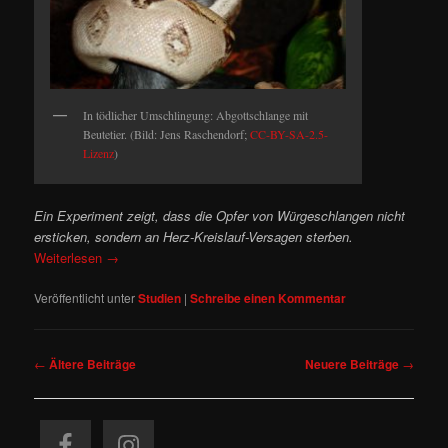
In tödlicher Umschlingung: Abgottschlange mit
Beutetier. (Bild: Jens Raschendorf;
CC-BY-SA-2.5-
Lizenz
)
Ein Experiment zeigt, dass die Opfer von Würgeschlangen nicht
ersticken, sondern an Herz-Kreislauf-Versagen sterben.
Weiterlesen
→
Veröffentlicht unter
Studien
|
Schreibe einen Kommentar
Beitragsnavigation
←
Ältere Beiträge
Neuere Beiträge
→