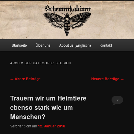
Schemenkabinett
Hauptmenü
Startseite
Über uns
About us (Englisch)
Kontakt
Zum
Zum
primären
sekundären
ARCHIV DER KATEGORIE:
STUDIEN
Inhalt
Inhalt
Beitragsnavigation
←
Ältere Beiträge
Neuere Beiträge
→
springen
springen
Trauern wir um Heimtiere
7
ebenso stark wie um
Menschen?
Veröffentlicht am
12. Januar 2018