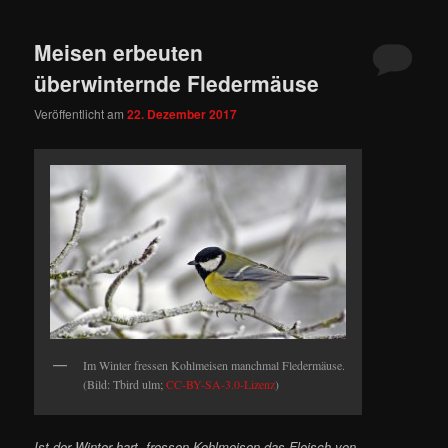
Meisen erbeuten
überwinternde Fledermäuse
Veröffentlicht am
22. Dezember 2017
Im Winter fressen Kohlmeisen manchmal Fledermäuse.
(Bild: Tbird ulm;
CC-BY-SA-3.0-Lizenz
)
Ist der Winter hart, fressen Kohlmeisen das Fleisch von