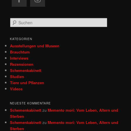
S
u
c
h
KATEGORIEN
e
Ausstellungen und Museen
n
Brauchtum
Interviews
Rezensionen
Schemenkabinett
Studien
Tiere und Pflanzen
Videos
NEUESTE KOMMENTARE
Schemenkabinett
zu
Memento mori: Vom Leben, Altern und
Sterben
Schemenkabinett
zu
Memento mori: Vom Leben, Altern und
Sterben