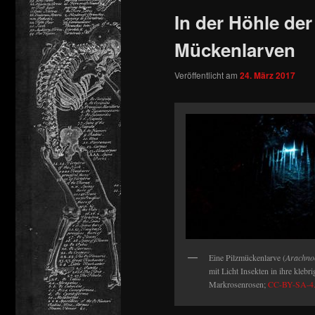
In der Höhle de
springen
Mückenlarven
Veröffentlicht am
24. März 2017
Eine Pilzmückenlarve (
Arachno
mit Licht Insekten in ihre klebri
Markrosenrosen;
CC-BY-SA-4.