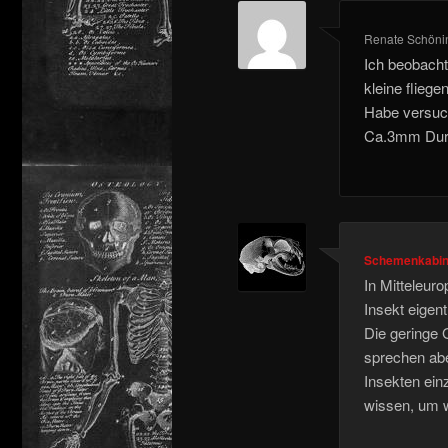
Renate Schöni
Ich beobacht
kleine fliege
Habe versuch
Ca.3mm Dur
Schemenkabin
In Mitteleur
Insekt eigent
Die geringe 
sprechen abe
Insekten ein
wissen, um w