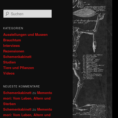
S
u
c
h
KATEGORIEN
e
Ausstellungen und Museen
n
Brauchtum
Interviews
Rezensionen
Schemenkabinett
Studien
Tiere und Pflanzen
Videos
NEUESTE KOMMENTARE
Schemenkabinett
zu
Memento
mori: Vom Leben, Altern und
Sterben
Schemenkabinett
zu
Memento
mori: Vom Leben, Altern und