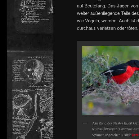
auf Beutefang. Das Jagen von B
weiter außenliegende Teile de
wie Vögeln, werden. Auch ist 
durchaus verletzen oder töten.
Am Rand des Nestes lauert Gefa
Rotbauchwürger (
Lanarius atr
Spinnen abgesehen. (Bild:
Bern