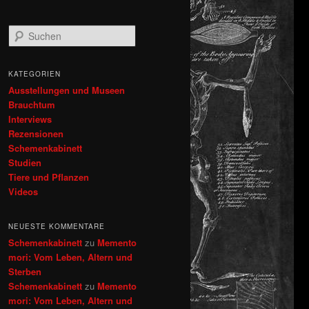
S
u
c
h
KATEGORIEN
e
Ausstellungen und Museen
n
Brauchtum
Interviews
Rezensionen
Schemenkabinett
Studien
Tiere und Pflanzen
Videos
NEUESTE KOMMENTARE
Schemenkabinett
zu
Memento
mori: Vom Leben, Altern und
Sterben
Schemenkabinett
zu
Memento
mori: Vom Leben, Altern und