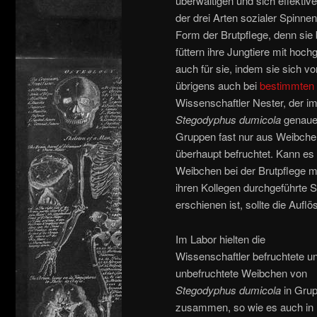
überwältigen und sich effektiv
der drei Arten sozialer Spinn
Form der Brutpflege, denn sie 
füttern ihre Jungtiere mit ho
auch für sie, indem sie sich 
übrigens auch bei
bestimmten 
Wissenschaftler Nester, der im
Stegodyphus dumicola
genauer
Gruppen fast nur aus Weibche
überhaupt befruchtet. Kann es 
Weibchen bei der Brutpflege m
ihren Kollegen durchgeführte St
erschienen ist, sollte die Aufl
Im Labor hielten die
Wissenschaftler befruchtete u
unbefruchtete Weibchen von
Stegodyphus dumicola
in Gru
zusammen, so wie es auch in