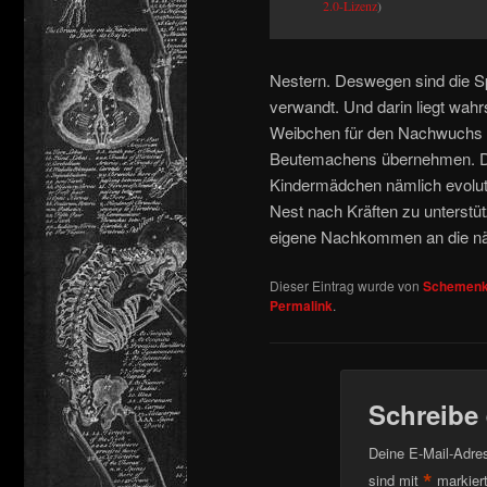
2.0-Lizenz
)
Nestern. Deswegen sind die Sp
verwandt. Und darin liegt wah
Weibchen für den Nachwuchs A
Beutemachens übernehmen. Dur
Kindermädchen nämlich evolut
Nest nach Kräften zu unterstü
eigene Nachkommen an die nä
Dieser Eintrag wurde von
Schemenk
Permalink
.
Schreibe
Deine E-Mail-Adress
*
sind mit
markier