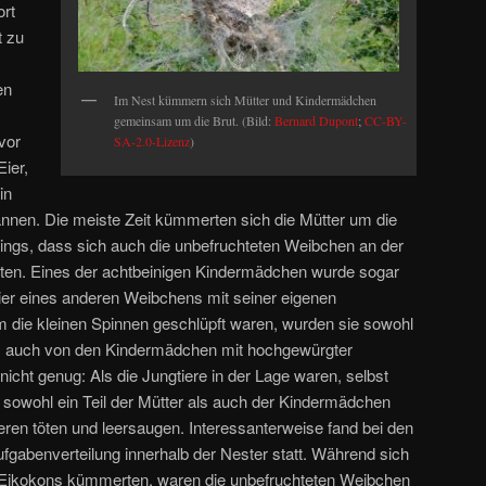
ort
t zu
en
Im Nest kümmern sich Mütter und Kindermädchen
gemeinsam um die Brut. (Bild:
Bernard Dupont
;
CC-BY-
vor
SA-2.0-Lizenz
)
ier,
in
nnen. Die meiste Zeit kümmerten sich die Mütter um die
dings, dass sich auch die unbefruchteten Weibchen an der
gten. Eines der achtbeinigen Kindermädchen wurde sogar
Eier eines anderen Weibchens mit seiner eigenen
 die kleinen Spinnen geschlüpft waren, wurden sie sowohl
als auch von den Kindermädchen mit hochgewürgter
nicht genug: Als die Jungtiere in der Lage waren, selbst
 sowohl ein Teil der Mütter als auch der Kindermädchen
eren töten und leersaugen. Interessanterweise fand bei den
gabenverteilung innerhalb der Nester statt. Während sich
e Eikokons kümmerten, waren die unbefruchteten Weibchen