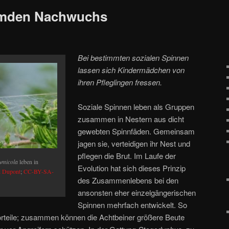
remden Nachwuchs
Bei bestimmten sozialen Spinnen
lassen sich Kindermädchen von
ihren Pfleglingen fressen.
Soziale Spinnen leben als Gruppen
zusammen in Nestern aus dicht
gewebten Spinnfäden. Gemeinsam
jagen sie, verteidigen ihr Nest und
pflegen die Brut. Im Laufe der
umicola
leben in
Evolution hat sich dieses Prinzip
d Dupont
;
CC-BY-SA-
des Zusammenlebens bei den
ansonsten eher einzelgängerischen
Spinnen mehrfach entwickelt. So
 Vorteile; zusammen können die Achtbeiner größere Beute