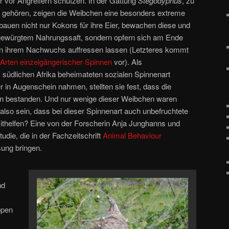
er vor Angreifern schützen. In der Gattung
Stegodyphus
, zu
en gehören, zeigen die Weibchen eine besonders extreme
bauen nicht nur Kokons für ihre Eier, bewachen diese und
chgewürgtem Nahrungssaft, sondern opfern sich am Ende
von ihrem Nachwuchs auffressen lassen (Letzteres kommt
Arten einzelgängerischer Spinnen
vor). Als
 südlichen Afrika beheimateten sozialen Spinnenart
 in Augenschein nahmen, stellten sie fest, dass die
n bestanden. Und nur wenige dieser Weibchen waren
also sein, dass bei dieser Spinnenart auch unbefruchtete
ithelfen? Eine von der Forscherin Anja Junghanns und
udie, die in der Fachzeitschrift
Animal Behaviour
ösung bringen.
nd
ppen