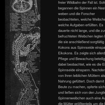
freier Wildbahn der Fall ist. Sof
begannen die Spinnen ein Nes
weben und die Forscher
beobachteten, welche Weibch
welche Aufgaben erfüllten. Es
dauerte nicht lange, und die zu
befruchteten Weibchen legten E
die sie anschließend sorgfältig 
Kokons aus Spinnseide einspa
Eikokons. Es zeigte sich aller
Pflege und Bewachung beteili
dabei beobachtet, wie es die 
Spinnseide einspann. Nachdem
von ihren leiblichen Müttern 
Nahrung gefüttert. Doch damit 
Beute zu machen, opferte sich
und ließen sich von den Jungti
Spinnenweibchen auch eine Auf
die Mütter größtenteils um di