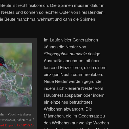
eute ist recht risikoreich. Die Spinnen müssen dafür in
s Nestes und können so leichter Opfer von Fressfeinden,
die Beute manchmal wehrhaft und kann die Spinnen
Im Laufe vieler Generationen
können die Nester von
Stegodyphus dumicola
riesige
Ausmaße annehmen mit über
tausend Einzeltieren, die in einem
einzigen Nest zusammenleben.
Neue Nester werden gegründet,
indem sich kleinere Nester vom
Hauptnest abspalten oder indem
ein einzelnes befruchtetes
Weibchen abwandert. Die
hr – Vögel, wie dieser
Männchen, die im Gegensatz zu
ococcineus
), haben es auf
den Weibchen nur wenige Wochen
ard Dupont
;
CC-BY-SA-