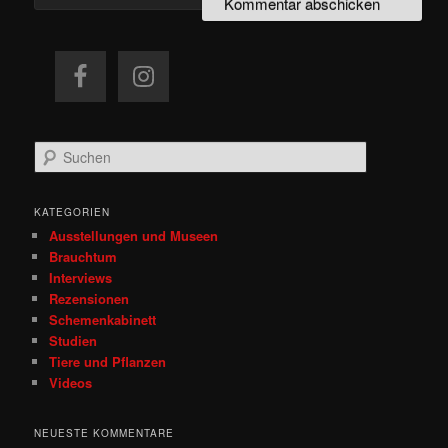
S
u
c
h
KATEGORIEN
e
Ausstellungen und Museen
n
Brauchtum
Interviews
Rezensionen
Schemenkabinett
Studien
Tiere und Pflanzen
Videos
NEUESTE KOMMENTARE