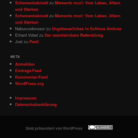
Schemenkabinett
zu
Memento mori: Vom Leben, Altern
und Sterben
Schemenkabinett
zu
Memento mori: Vom Leben, Altern
und Sterben
Nabuccodonosor
zu
Ungeheuerliches in Schloss Ambras
Erhard Vobel
zu
Der unentwirrbare Rattenkönig
Joel
zu
Pest!
META
Anmelden
Eintrags-Feed
Kommentar-Feed
WordPress.org
Impressum
Datenschutzerklärung
Stolz präsentiert von WordPress