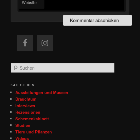
Website
S
u
c
h
KATEGORIEN
e
Ausstellungen und Museen
n
Brauchtum
Interviews
Rezensionen
Schemenkabinett
Studien
Tiere und Pflanzen
Videos