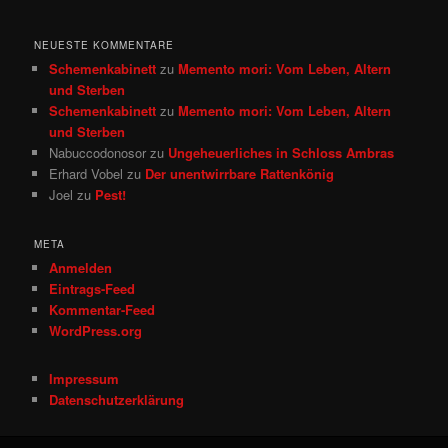
NEUESTE KOMMENTARE
Schemenkabinett
zu
Memento mori: Vom Leben, Altern
und Sterben
Schemenkabinett
zu
Memento mori: Vom Leben, Altern
und Sterben
Nabuccodonosor
zu
Ungeheuerliches in Schloss Ambras
Erhard Vobel
zu
Der unentwirrbare Rattenkönig
Joel
zu
Pest!
META
Anmelden
Eintrags-Feed
Kommentar-Feed
WordPress.org
Impressum
Datenschutzerklärung