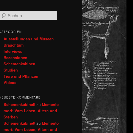
S
u
c
h
KATEGORIEN
e
Ausstellungen und Museen
n
Brauchtum
Interviews
Rezensionen
Schemenkabinett
Studien
Tiere und Pflanzen
Videos
NEUESTE KOMMENTARE
Schemenkabinett
zu
Memento
mori: Vom Leben, Altern und
Sterben
Schemenkabinett
zu
Memento
mori: Vom Leben, Altern und