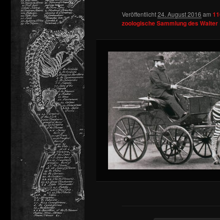
Veröffentlicht
24. August 2016
am
11
springen
zoologische Sammlung des Walter 