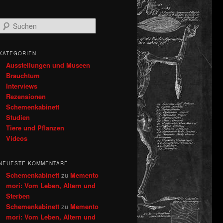
S
u
c
h
KATEGORIEN
e
Ausstellungen und Museen
n
Brauchtum
Interviews
Rezensionen
Schemenkabinett
Studien
Tiere und Pflanzen
Videos
NEUESTE KOMMENTARE
Schemenkabinett
zu
Memento
mori: Vom Leben, Altern und
Sterben
Schemenkabinett
zu
Memento
mori: Vom Leben, Altern und