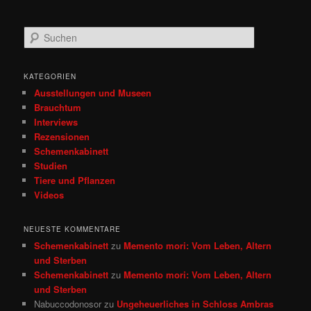
S
u
c
h
KATEGORIEN
e
Ausstellungen und Museen
n
Brauchtum
Interviews
Rezensionen
Schemenkabinett
Studien
Tiere und Pflanzen
Videos
NEUESTE KOMMENTARE
Schemenkabinett
zu
Memento mori: Vom Leben, Altern
und Sterben
Schemenkabinett
zu
Memento mori: Vom Leben, Altern
und Sterben
Nabuccodonosor
zu
Ungeheuerliches in Schloss Ambras