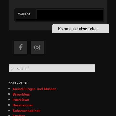
Website
S
u
c
h
KATEGORIEN
e
Ausstellungen und Museen
n
Brauchtum
Interviews
Rezensionen
Schemenkabinett
Studien