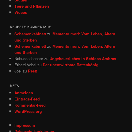
Tiere und Pflanzen
Videos
NEUESTE KOMMENTARE
Schemenkabinett
zu
Memento mori: Vom Leben, Altern
und Sterben
Schemenkabinett
zu
Memento mori: Vom Leben, Altern
und Sterben
Nabuccodonosor
zu
Ungeheuerliches in Schloss Ambras
Erhard Vobel
zu
Der unentwirrbare Rattenkönig
Joel
zu
Pest!
META
Anmelden
Eintrags-Feed
Kommentar-Feed
WordPress.org
Impressum
Datenschutzerklärung