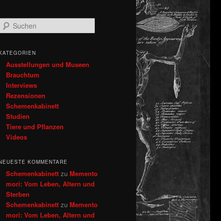
S
u
c
h
KATEGORIEN
e
Ausstellungen und Museen
n
Brauchtum
Interviews
Rezensionen
Schemenkabinett
Studien
Tiere und Pflanzen
Videos
NEUESTE KOMMENTARE
Schemenkabinett
zu
Memento
mori: Vom Leben, Altern und
Sterben
Schemenkabinett
zu
Memento
mori: Vom Leben, Altern und