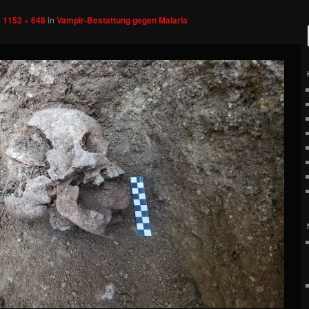
m
1152 × 648
in
Vampir-Bestattung gegen Malaria