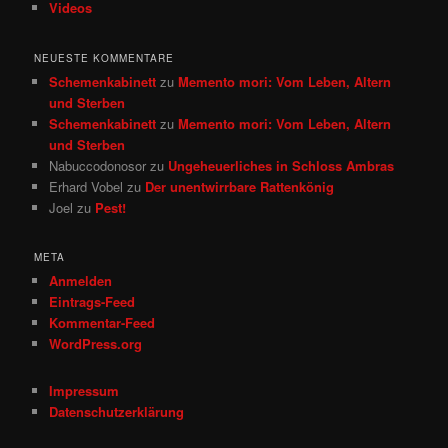
Videos
NEUESTE KOMMENTARE
Schemenkabinett
zu
Memento mori: Vom Leben, Altern
und Sterben
Schemenkabinett
zu
Memento mori: Vom Leben, Altern
und Sterben
Nabuccodonosor
zu
Ungeheuerliches in Schloss Ambras
Erhard Vobel
zu
Der unentwirrbare Rattenkönig
Joel
zu
Pest!
META
Anmelden
Eintrags-Feed
Kommentar-Feed
WordPress.org
Impressum
Datenschutzerklärung