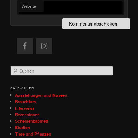
Website
S
u
c
h
KATEGORIEN
e
Ausstellungen und Museen
n
Brauchtum
Interviews
Rezensionen
Schemenkabinett
Studien
Tiere und Pflanzen