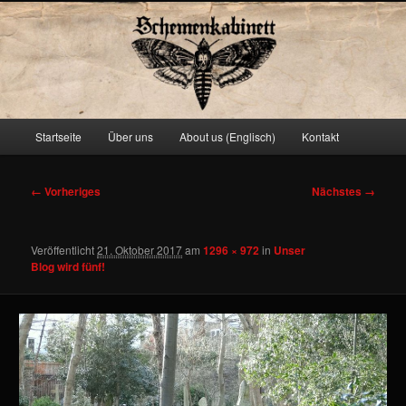
Schemenkabinett
Hauptmenü
Startseite
Über uns
About us (Englisch)
Kontakt
Zum
primären
Bilder-
← Vorheriges
Nächstes →
Navigation
Inhalt
Veröffentlicht
21. Oktober 2017
am
1296 × 972
in
Unser
springen
Blog wird fünf!