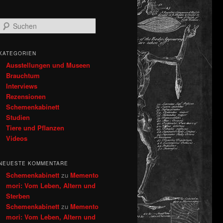
S
u
c
h
KATEGORIEN
e
Ausstellungen und Museen
n
Brauchtum
Interviews
Rezensionen
Schemenkabinett
Studien
Tiere und Pflanzen
Videos
NEUESTE KOMMENTARE
Schemenkabinett
zu
Memento
mori: Vom Leben, Altern und
Sterben
Schemenkabinett
zu
Memento
mori: Vom Leben, Altern und