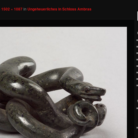
m
1502 × 1087
in
Ungeheuerliches in Schloss Ambras