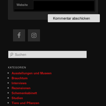
Website
S
u
c
h
KATEGORIEN
e
Ausstellungen und Museen
n
Brauchtum
Interviews
Rezensionen
Schemenkabinett
Studien
Tiere und Pflanzen