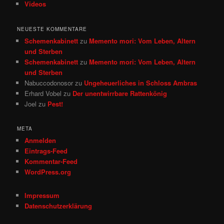
Videos
NEUESTE KOMMENTARE
Schemenkabinett
zu
Memento mori: Vom Leben, Altern
und Sterben
Schemenkabinett
zu
Memento mori: Vom Leben, Altern
und Sterben
Nabuccodonosor
zu
Ungeheuerliches in Schloss Ambras
Erhard Vobel
zu
Der unentwirrbare Rattenkönig
Joel
zu
Pest!
META
Anmelden
Eintrags-Feed
Kommentar-Feed
WordPress.org
Impressum
Datenschutzerklärung