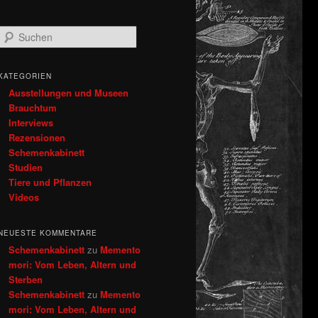
S
u
c
h
KATEGORIEN
e
Ausstellungen und Museen
n
Brauchtum
Interviews
Rezensionen
Schemenkabinett
Studien
Tiere und Pflanzen
Videos
NEUESTE KOMMENTARE
Schemenkabinett
zu
Memento
mori: Vom Leben, Altern und
Sterben
Schemenkabinett
zu
Memento
mori: Vom Leben, Altern und