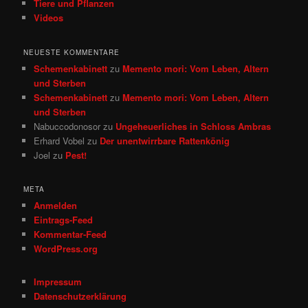
Tiere und Pflanzen
Videos
NEUESTE KOMMENTARE
Schemenkabinett
zu
Memento mori: Vom Leben, Altern
und Sterben
Schemenkabinett
zu
Memento mori: Vom Leben, Altern
und Sterben
Nabuccodonosor
zu
Ungeheuerliches in Schloss Ambras
Erhard Vobel
zu
Der unentwirrbare Rattenkönig
Joel
zu
Pest!
META
Anmelden
Eintrags-Feed
Kommentar-Feed
WordPress.org
Impressum
Datenschutzerklärung