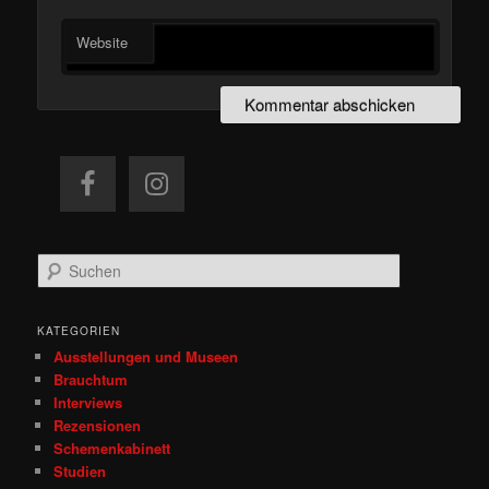
Website
S
u
c
h
KATEGORIEN
e
Ausstellungen und Museen
n
Brauchtum
Interviews
Rezensionen
Schemenkabinett
Studien