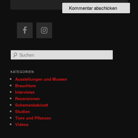
S
u
c
h
KATEGORIEN
e
Ausstellungen und Museen
n
Brauchtum
Interviews
Rezensionen
Schemenkabinett
Studien
Tiere und Pflanzen
Videos