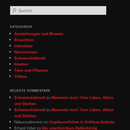
S
u
c
h
KATEGORIEN
e
Ausstellungen und Museen
n
Brauchtum
Interviews
Rezensionen
Schemenkabinett
Studien
Tiere und Pflanzen
Videos
NEUESTE KOMMENTARE
Schemenkabinett
zu
Memento mori: Vom Leben, Altern
und Sterben
Schemenkabinett
zu
Memento mori: Vom Leben, Altern
und Sterben
Nabuccodonosor
zu
Ungeheuerliches in Schloss Ambras
Erhard Vobel
zu
Der unentwirrbare Rattenkönig