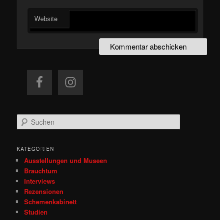
Website
S
u
c
h
KATEGORIEN
e
Ausstellungen und Museen
n
Brauchtum
Interviews
Rezensionen
Schemenkabinett
Studien