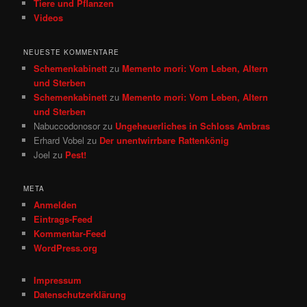
Tiere und Pflanzen
Videos
NEUESTE KOMMENTARE
Schemenkabinett
zu
Memento mori: Vom Leben, Altern
und Sterben
Schemenkabinett
zu
Memento mori: Vom Leben, Altern
und Sterben
Nabuccodonosor
zu
Ungeheuerliches in Schloss Ambras
Erhard Vobel
zu
Der unentwirrbare Rattenkönig
Joel
zu
Pest!
META
Anmelden
Eintrags-Feed
Kommentar-Feed
WordPress.org
Impressum
Datenschutzerklärung