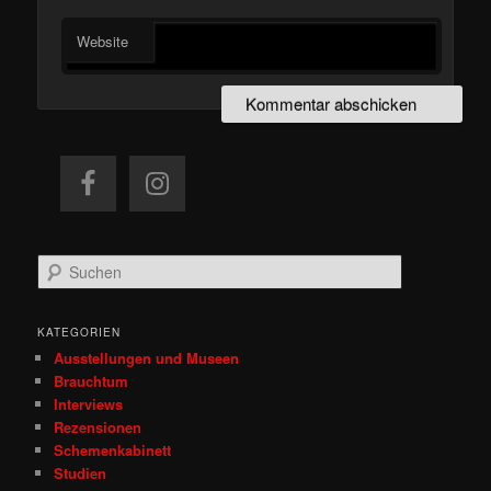
Website
S
u
c
h
KATEGORIEN
e
Ausstellungen und Museen
n
Brauchtum
Interviews
Rezensionen
Schemenkabinett
Studien