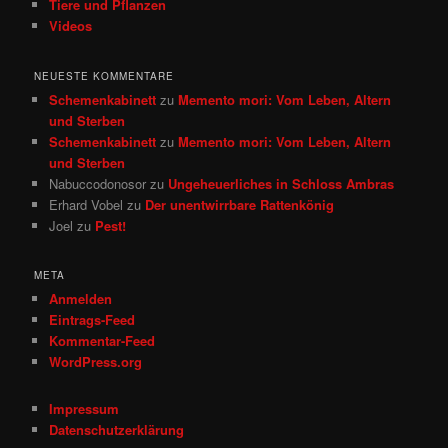
Tiere und Pflanzen
Videos
NEUESTE KOMMENTARE
Schemenkabinett
zu
Memento mori: Vom Leben, Altern
und Sterben
Schemenkabinett
zu
Memento mori: Vom Leben, Altern
und Sterben
Nabuccodonosor
zu
Ungeheuerliches in Schloss Ambras
Erhard Vobel
zu
Der unentwirrbare Rattenkönig
Joel
zu
Pest!
META
Anmelden
Eintrags-Feed
Kommentar-Feed
WordPress.org
Impressum
Datenschutzerklärung