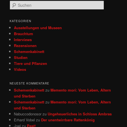
S
u
c
h
KATEGORIEN
e
Ausstellungen und Museen
n
Brauchtum
Interviews
Rezensionen
Schemenkabinett
Studien
Tiere und Pflanzen
Videos
NEUESTE KOMMENTARE
Schemenkabinett
zu
Memento mori: Vom Leben, Altern
und Sterben
Schemenkabinett
zu
Memento mori: Vom Leben, Altern
und Sterben
Nabuccodonosor
zu
Ungeheuerliches in Schloss Ambras
Erhard Vobel
zu
Der unentwirrbare Rattenkönig
Joel
zu
Pest!