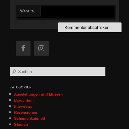
Website
S
u
c
h
KATEGORIEN
e
Ausstellungen und Museen
n
Brauchtum
Interviews
Rezensionen
Schemenkabinett
Studien