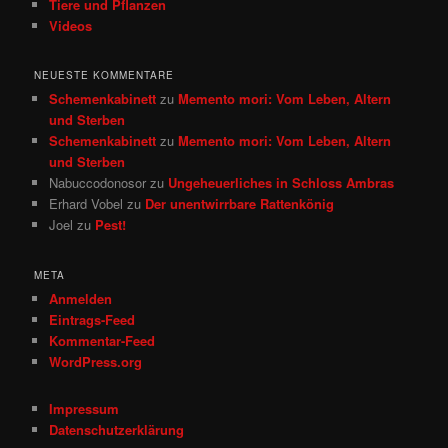
Tiere und Pflanzen
Videos
NEUESTE KOMMENTARE
Schemenkabinett
zu
Memento mori: Vom Leben, Altern
und Sterben
Schemenkabinett
zu
Memento mori: Vom Leben, Altern
und Sterben
Nabuccodonosor
zu
Ungeheuerliches in Schloss Ambras
Erhard Vobel
zu
Der unentwirrbare Rattenkönig
Joel
zu
Pest!
META
Anmelden
Eintrags-Feed
Kommentar-Feed
WordPress.org
Impressum
Datenschutzerklärung