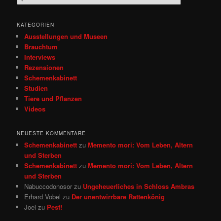
u
c
h
KATEGORIEN
e
Ausstellungen und Museen
n
Brauchtum
Interviews
Rezensionen
Schemenkabinett
Studien
Tiere und Pflanzen
Videos
NEUESTE KOMMENTARE
Schemenkabinett
zu
Memento mori: Vom Leben, Altern
und Sterben
Schemenkabinett
zu
Memento mori: Vom Leben, Altern
und Sterben
Nabuccodonosor
zu
Ungeheuerliches in Schloss Ambras
Erhard Vobel
zu
Der unentwirrbare Rattenkönig
Joel
zu
Pest!